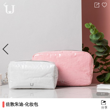
返
分
收
回
享
藏
前
一
2
/
4
佐敦朱迪-化妆包
分享